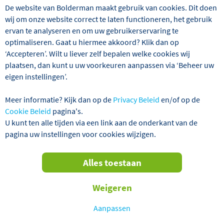
VERTREKGARANTIES!
De website van Bolderman maakt gebruik van cookies. Dit doen
wij om onze website correct te laten functioneren, het gebruik
ervan te analyseren en om uw gebruikerservaring te
optimaliseren. Gaat u hiermee akkoord? Klik dan op
‘Accepteren’. Wilt u liever zelf bepalen welke cookies wij
plaatsen, dan kunt u uw voorkeuren aanpassen via ‘Beheer uw
eigen instellingen’.
Meer informatie? Kijk dan op de
Privacy Beleid
en/of op de
Cookie Beleid
pagina's.
U kunt ten alle tijden via een link aan de onderkant van de
De magische wonderen zijn de wereld nog niet uit! Op
pagina uw instellingen voor cookies wijzigen.
maar een paar uur vliegen duikt u in een compleet andere
Oosterse realiteit, vol mystiek en magie. Jordanië is een
land met een rijke historie en weet u daarnaast met zijn
Alles toestaan
indrukwekkende natuur te verrassen. Deze reis biedt het
beste van beide werelden. Verken de hoofdstad Amman
Weigeren
met de eeuwenoude historie en Arabische sfeer. De
Romeinse bouwwerken van Jerash vormen een prachtig
Aanpassen
decor. Natuurlijk mag een bezoek aan het wereldwonder