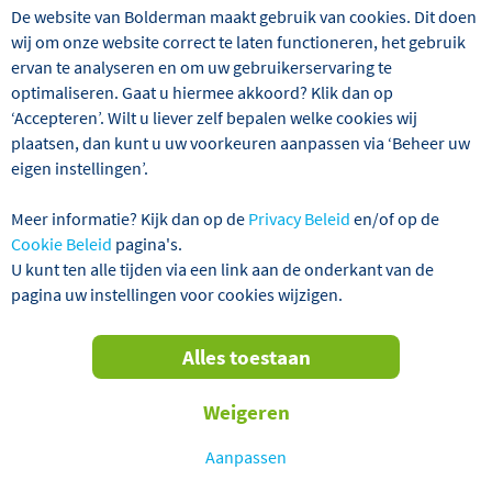
De website van Bolderman maakt gebruik van cookies. Dit doen
wij om onze website correct te laten functioneren, het gebruik
ervan te analyseren en om uw gebruikerservaring te
optimaliseren. Gaat u hiermee akkoord? Klik dan op
‘Accepteren’. Wilt u liever zelf bepalen welke cookies wij
Wij hebben 1 reizen gevonden
plaatsen, dan kunt u uw voorkeuren aanpassen via ‘Beheer uw
eigen instellingen’.
Schotland
Zeecruises
Alles wis
Meer informatie? Kijk dan op de
Privacy Beleid
en/of op de
Cookie Beleid
pagina's.
Verder filteren
U kunt ten alle tijden via een link aan de onderkant van de
pagina uw instellingen voor cookies wijzigen.
Sorteren
Alles toestaan
op
2027 NU AL BOEKBAAR!
Weigeren
Aanpassen