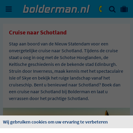
ZOEKEN
NAAR 'MIJN REIS' OMGEVIN
ma. - vr.: 09:00 - 17:30
zat.: 10:00 - 16:00
Cruise naar Schotland
Stap aan boord van de Nieuw Statendam voor een
onvergetelijke cruise naar Schotland. Tijdens de cruise
staat u oog in oog met de Schotse Hooglanden, de
Keltische geschiedenis en de bekende stad Edinburgh.
Struin door Inverness, maak kennis met het spectaculaire
Isle of Skye en bekijk het ruige landschap vanaf het
cruiseschip. Bent u benieuwd naar Schotland? Boek dan
een cruise naar Schotland bij Bolderman en laat u
verrassen door het prachtige Schotland.
Wij gebruiken cookies om uw ervaring te verbeteren