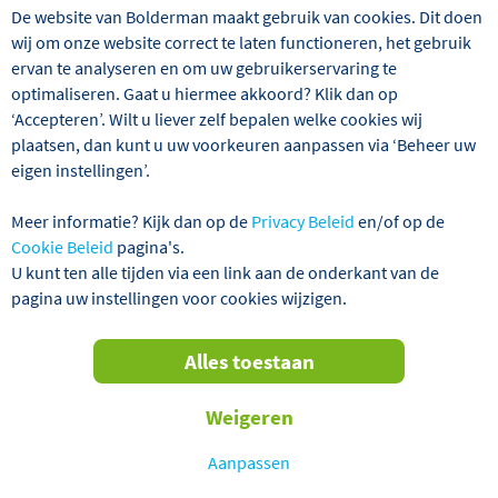
annuleren. Wij hanteren hierbij onze reguliere
De website van Bolderman maakt gebruik van cookies. Dit doen
annuleringsvoorwaarden.
wij om onze website correct te laten functioneren, het gebruik
ervan te analyseren en om uw gebruikerservaring te
Terug naar het overzicht veelgestelde vragen over Corona
optimaliseren. Gaat u hiermee akkoord? Klik dan op
>
‘Accepteren’. Wilt u liever zelf bepalen welke cookies wij
plaatsen, dan kunt u uw voorkeuren aanpassen via ‘Beheer uw
eigen instellingen’.
Meer informatie? Kijk dan op de
Privacy Beleid
en/of op de
Cookie Beleid
pagina's.
U kunt ten alle tijden via een link aan de onderkant van de
pagina uw instellingen voor cookies wijzigen.
Alles toestaan
Telefoon
0318 - 58 09 58
Weigeren
Aanpassen
Ma t/m Vr
09:00
–
17:30
Zaterdag
10:00
–
16:00