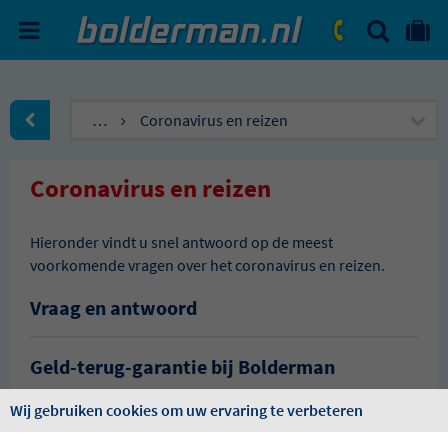
ZOEKEN
NAAR 'MIJN REIS' OMGEVIN
ma. - vr.: 09:00 - 17:30
zat.: 10:00 - 16:00
…
Coronavirus en reizen
naar Homepagina
Coronavirus en reizen
Hieronder vindt u snel antwoord op de meest
voorkomende vragen over het coronavirus en reizen.
Vraag en antwoord
Geld-terug-garantie bij Bolderman
Wanneer geldt de geld-terug-garantie?
Wij gebruiken cookies om uw ervaring te verbeteren