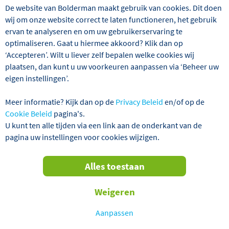
Welke voorwaarden heeft de geld-terug-garantie?
De website van Bolderman maakt gebruik van cookies. Dit doen
wij om onze website correct te laten functioneren, het gebruik
ervan te analyseren en om uw gebruikerservaring te
optimaliseren. Gaat u hiermee akkoord? Klik dan op
PCR-test
‘Accepteren’. Wilt u liever zelf bepalen welke cookies wij
plaatsen, dan kunt u uw voorkeuren aanpassen via ‘Beheer uw
PCR test of antigeen test via Coronatest2travel
eigen instellingen’.
Verantwoordelijkheid antigeen/PCR test voor reiziger
Meer informatie? Kijk dan op de
Privacy Beleid
en/of op de
Cookie Beleid
pagina's.
Voor welke bestemming moet ik mij laten testen en
U kunt ten alle tijden via een link aan de onderkant van de
vanaf welke leeftijd?
pagina uw instellingen voor cookies wijzigen.
Wat als de uitslag van mijn PCR-test positief is?
Alles toestaan
Hoeveel uur voor vertrek moet ik mijn PCR-test laten
Weigeren
afnemen?
Aanpassen