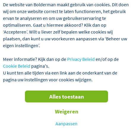
De website van Bolderman maakt gebruik van cookies. Dit doen
wij om onze website correct te laten functioneren, het gebruik
De prachtige hoofdstad van Catalonië heeft u zoveel te
ervan te analyseren en om uw gebruikerservaring te
bieden. Absoluut hoogtepunten zijn natuurlijk zijn de
optimaliseren. Gaat u hiermee akkoord? Klik dan op
werken van architect en kunstenaar Gaudí: La Sagrada
‘Accepteren’. Wilt u liever zelf bepalen welke cookies wij
Familia, Parc Güell en de stadsvilla’s Casa Mila en Casa
plaatsen, dan kunt u uw voorkeuren aanpassen via ‘Beheer uw
Batlo. Maar Barcelona biedt met de Ramblas, de Gotische
eigen instellingen’.
Wijk en stadsberg Montjuïc met Poble Espanyol nog veel
meer bijzondere ervaringen. En na een dag vol musea,
Meer informatie? Kijk dan op de
Privacy Beleid
en/of op de
fietsen, shoppen, slenteren en genieten zijn de brede
Cookie Beleid
pagina's.
stranden en Olympische haven heerlijke plekken om neer
U kunt ten alle tijden via een link aan de onderkant van de
te strijken op een terras aan het water. Ook culinair
pagina uw instellingen voor cookies wijzigen.
komen lekkerbekken in Barcelona aan hun trekken. Wat
een heerlijke, diverse stad voor een groepsreis. Wij
verzorgen de vliegreis en brengen u overal heen met
Alles toestaan
comfortabele vervoersmiddelen, wij boeken een fijn bed
in een prachtig hotel die u van ontbijt voorziet én wij
Weigeren
verzorgen de leukste excursies en etentjes in de hipste
restaurants. Proef de mediterrane sfeer in deze prachtige
Aanpassen
stad!