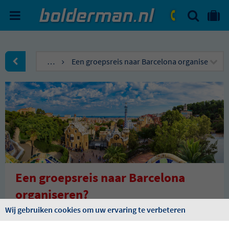
ZOEKEN
NAAR 'MIJN REIS' OMGEVIN
ma. - vr.: 09:00 - 17:30
zat.: 10:00 - 16:00
…
Een groepsreis naar Barcelona organiseren?
naar Homepagina
Een groepsreis naar Barcelona
organiseren?
Wij gebruiken cookies om uw ervaring te verbeteren