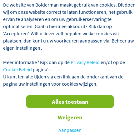
De website van Bolderman maakt gebruik van cookies. Dit doen
Reisondernemingen en bij de Vereniging van ANVR-
wij om onze website correct te laten functioneren, het gebruik
Reisorganisatoren. Deze vereniging hanteert
ervan te analyseren en om uw gebruikerservaring te
strenge normen voor het lidmaatschap en
optimaliseren. Gaat u hiermee akkoord? Klik dan op
bevordert de kwaliteit van de reizen en de
‘Accepteren’. Wilt u liever zelf bepalen welke cookies wij
informatie daar over. Via de volgende link kun je de
plaatsen, dan kunt u uw voorkeuren aanpassen via ‘Beheer uw
voorwaarden bekijken:
eigen instellingen’.
https://www.anvr.nl/reizigersvoorwaarden.pdf
SGRZ
; Stichting Garantiefonds Reisgelden Zakelijk.
Meer informatie? Kijk dan op de
Privacy Beleid
en/of op de
De garantie van SGRZ geldt voor haar deelnemers
Cookie Beleid
pagina's.
aan opdrachtgevers verkochte
U kunt ten alle tijden via een link aan de onderkant van de
reisovereenkomsten, overeenkomsten van vervoer
pagina uw instellingen voor cookies wijzigen.
(excl. luchtvervoer), overeenkomsten van verblijf.
Dit certificaat geeft uitsluitend recht op uitkering
indien ook wordt voldaan aan het gestelde in
Alles toestaan
artikelen 3 en 5 van de garantieregeling. Of een
reisorganisatie bij SGRZ is aangesloten, kunt u
Weigeren
controleren via
sgrz.nl
.
Calamiteitenfonds
; de Stichting Calamiteitenfonds
Aanpassen
Reizen. Deze garantie houdt in dat u als consument