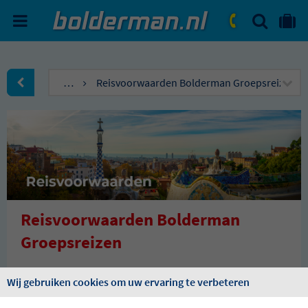
ZOEKEN
NAAR 'MIJN REIS' OMGEVIN
ma. - vr.: 09:00 - 17:30
zat.: 10:00 - 16:00
…
Reisvoorwaarden Bolderman Groepsreizen
naar Homepagina
Reisvoorwaarden Bolderman
Groepsreizen
Bolderman Groepsreizen is aangesloten bij:
Wij gebruiken cookies om uw ervaring te verbeteren
ANVR
; het Algemeen Nederlands Verbond van