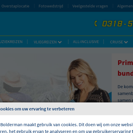
Overstaplocatie
Fotowedstrijd
Veelgestelde vragen
Algemen
0318 - 
telefoon
UZIEKREIZEN
ALL-INCLUSIVE
VLIEGREIZEN
CRUISE
Prim
bund
De kome
samenbr
samen m
leuke a
cookies om uw ervaring te verbeteren
en onve
 Bolderman maakt gebruik van cookies. Dit doen wij om onze websit
Lees al
eren, het gebruik ervan te analyseren en om uw gebruikerservaring 