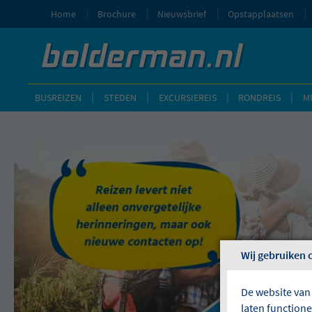
Home
Brochure
Nieuwsbrief
Opstapplaatsen
BUSREIZEN
STEDEN
EXCURSIEREIS
RONDREIS
M
Wij gebruiken 
De website van
laten function