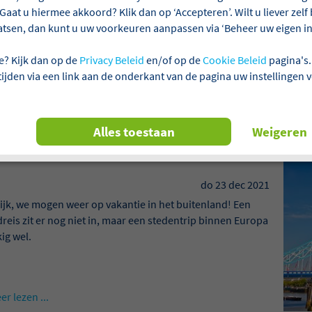
Gaat u hiermee akkoord? Klik dan op ‘Accepteren’. Wilt u liever zel
atsen, dan kunt u uw voorkeuren aanpassen via ‘Beheer uw eigen ins
nze blogverhalen
e? Kijk dan op de
Privacy Beleid
en/of op de
Cookie Beleid
pagina's.
 tijden via een link aan de onderkant van de pagina uw instellingen 
es hier onze blogverhalen
Alles toestaan
Weigeren
eldsteden om de hoek
do 23 dec 2021
ijk, we mogen weer op vakantie in het buitenland! Een
reis zit er nog niet in, maar een stedentrip binnen Europa
ig wel.
er lezen ...