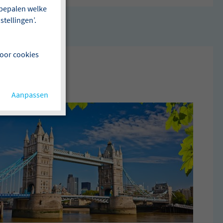
f bepalen welke
tellingen’.
voor cookies
Aanpassen