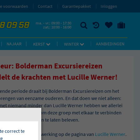
e voorwaarden
Contact
Garantiepakket
Inloggen
58 09 58
ma. - vr.: 09:00 - 17:30
zat.: 10:00 - 16:00
ZOEKEN
RECENT BEKEKEN
UW BEWAARDE REIZEN
NAAR 'MIJN REIS' OMGEVING
NAJAAR
AANBIEDINGEN
KERST
WINTER
eur: Bolderman Excursiereizen
elt de krachten met Lucille Werner!
nde periode draait bij Bolderman Excursiereizen om het
engen van eenzame ouderen. En dat doen we niet alleen:
et niemand minder dan Lucille Werner hebben we allerlei
cties op touw gezet om deze groep met elkaar te verbinden
rgetelijke momenten te laten beleven.
e correct te
les over onze samenwerking op de pagina van
Lucille Werner
.
te