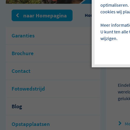
optimaliseren. 
cookies wij pla
naar Homepagina
Home
Lees hier o
Meer informati
U kunt ten alle
Garanties
wijzigen.
Le
Brochure
Wer
Contact
Eindel
Fotowedstrijd
wereld
gelukk
Blog
Opstapplaatsen
Me