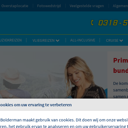
Overstaplocatie
Fotowedstrijd
Veelgestelde vragen
Algemen
0318 - 
telefoon
UZIEKREIZEN
ALL-INCLUSIVE
VLIEGREIZEN
CRUISE
Prim
bund
De kome
samenbr
samen m
leuke a
cookies om uw ervaring te verbeteren
en onve
 Bolderman maakt gebruik van cookies. Dit doen wij om onze websit
Lees al
eren, het gebruik ervan te analyseren en om uw gebruikerservaring 