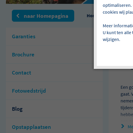
optimaliseren. 
cookies wij pla
naar Homepagina
Home
Lees hier o
Meer informati
U kunt ten alle
Garanties
wijzigen.
Le
Brochure
Ga 
Contact
Een g
Fotowedstrijd
gaat. 
nemen
tijden
Blog
hebben
een go
Opstapplaatsen
Me