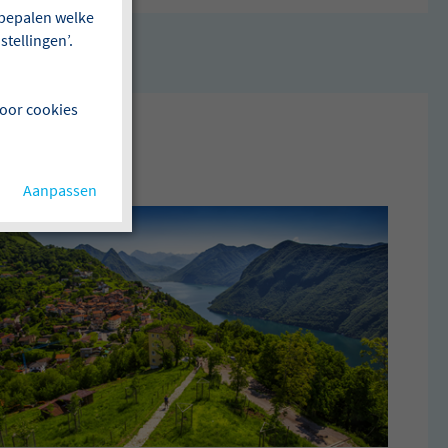
f bepalen welke
tellingen’.
voor cookies
Aanpassen