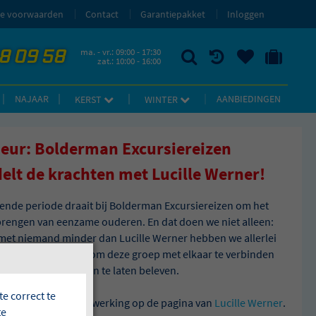
e voorwaarden
Contact
Garantiepakket
Inloggen
58 09 58
ma. - vr.: 09:00 - 17:30
zat.: 10:00 - 16:00
ZOEKEN
RECENT BEKEKEN
UW BEWAARDE REIZEN
NAAR 'MIJN REIS' OMGEVING
NAJAAR
AANBIEDINGEN
KERST
WINTER
eur: Bolderman Excursiereizen
elt de krachten met Lucille Werner!
nde periode draait bij Bolderman Excursiereizen om het
engen van eenzame ouderen. En dat doen we niet alleen:
et niemand minder dan Lucille Werner hebben we allerlei
cties op touw gezet om deze groep met elkaar te verbinden
rgetelijke momenten te laten beleven.
e correct te
les over onze samenwerking op de pagina van
Lucille Werner
.
te