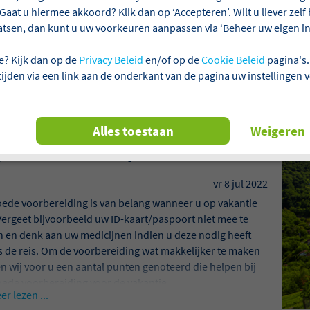
Gaat u hiermee akkoord? Klik dan op ‘Accepteren’. Wilt u liever zel
atsen, dan kunt u uw voorkeuren aanpassen via ‘Beheer uw eigen ins
nze blogverhalen
e? Kijk dan op de
Privacy Beleid
en/of op de
Cookie Beleid
pagina's.
 tijden via een link aan de onderkant van de pagina uw instellingen 
es hier onze blogverhalen
Alles toestaan
Weigeren
goed voorbereid op vakantie!
vr 8 jul 2022
oede voorbereiding is van belang wanneer u op vakantie
Vergeet bijvoorbeeld uw ID-kaart/paspoort niet mee te
 en denk aan uw medicijnen indien u deze nodig heeft
s de reis. Om de voorbereiding wat makkelijker te maken
 wij voor u een aantal punten genoteerd die helpen bij
ede voorbereiding voor de vakantie.
er lezen ...