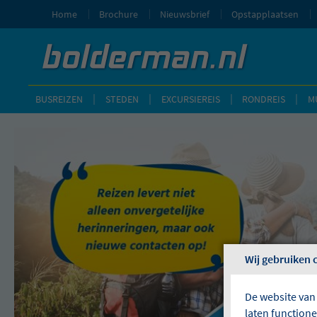
Home
Brochure
Nieuwsbrief
Opstapplaatsen
BUSREIZEN
STEDEN
EXCURSIEREIS
RONDREIS
M
Wij gebruiken 
De website van
laten function